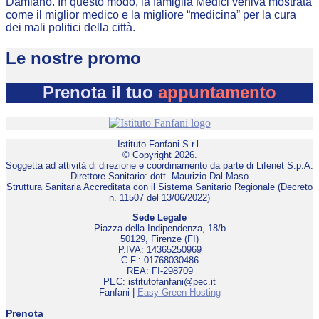
Damiano. In questo modo, la famiglia Medici veniva mostrata
come il miglior medico e la migliore “medicina” per la cura
dei mali politici della città.
Le nostre promo
Prenota il tuo
appuntamento
Istituto Fanfani S.r.l.
© Copyright 2026.
Soggetta ad attività di direzione e coordinamento da parte di Lifenet S.p.A.
Direttore Sanitario: dott. Maurizio Dal Maso
Struttura Sanitaria Accreditata con il Sistema Sanitario Regionale (Decreto
n. 11507 del 13/06/2022)
Sede Legale
Piazza della Indipendenza, 18/b
50129, Firenze (FI)
P.IVA: 14365250969
C.F.: 01768030486
REA: FI-298709
PEC: istitutofanfani@pec.it
Fanfani |
Easy Green Hosting
Prenota