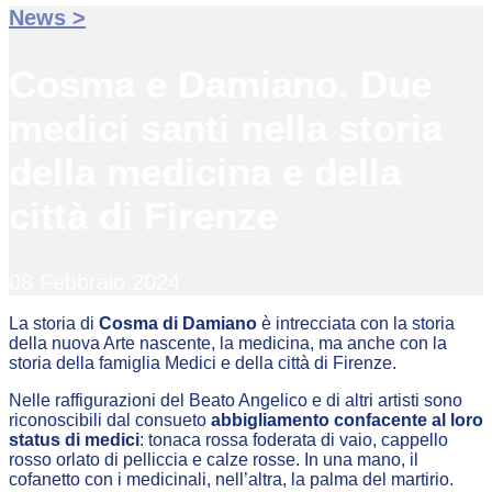
News >
Cosma e Damiano. Due
medici santi nella storia
della medicina e della
città di Firenze
08 Febbraio 2024
La storia di
Cosma di Damiano
è intrecciata con la storia
della nuova Arte nascente, la medicina, ma anche con la
storia della famiglia Medici e della città di Firenze.
Nelle raffigurazioni del Beato Angelico e di altri artisti sono
riconoscibili dal consueto
abbigliamento confacente al loro
status di medici
: tonaca rossa foderata di vaio, cappello
rosso orlato di pelliccia e calze rosse. In una mano, il
cofanetto con i medicinali, nell’altra, la palma del martirio.