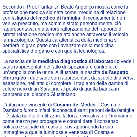
Secondo il Prof. Fanfani, il Beato Angelico mostra come la
professione medica sia nata come “medicina di relazione”
con la figura del
medico di famiglia
: il medicamento non
veniva prescritto, ma somministrato personalmente, ciò
rappresentava un ulteriore rafforzamento del rapporto di
stretta relazione medico-malato anche attraverso il veicolo
farmacologico. Questa caratteristica della medicina si
perderà in gran parte con l’avanzare della medicina
specialistica d’organo e con quella tecnologica.
La nascita della
medicina diagnostica di laboratorio
vede i
santi rappresentati nell’atto di ispezionare contro luce
un’ampolla con le urine. A illustrare la nascita
dell’aspetto
chirurgico
i due santi son rappresentati, da scuole di diversa
estrazione, nell’atto di compiere il trapianto della gamba di
colore nero di un Saracino al posto di quella bianca in
cancrena del diacono Giustiniano.
L’intuizione vincente di
Cosimo de’ Medici
– Cosma e
Damiano furono infatti riconosciuti santi patroni della famiglia
– è stata quella di utilizzare la forza evocativa dell’immagine
come mezzo per propagare e consolidare il consenso
politico e sociale del casato, sovrapponendo la sua
immagine a quella luminosa e venerata di Cosma e