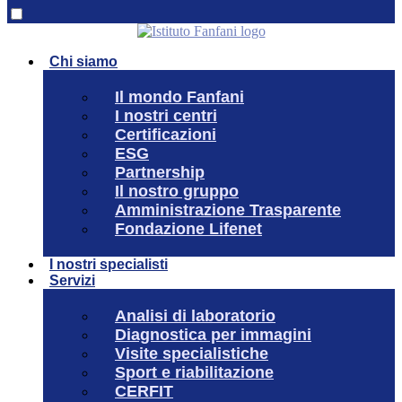
Chi siamo
Il mondo Fanfani
I nostri centri
Certificazioni
ESG
Partnership
Il nostro gruppo
Amministrazione Trasparente
Fondazione Lifenet
I nostri specialisti
Servizi
Analisi di laboratorio
Diagnostica per immagini
Visite specialistiche
Sport e riabilitazione
CERFIT