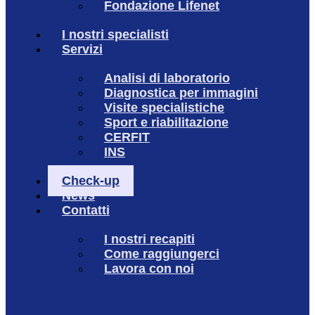
Fondazione Lifenet
I nostri specialisti
Servizi
Analisi di laboratorio
Diagnostica per immagini
Visite specialistiche
Sport e riabilitazione
CERFIT
INS
Check-up
News
Contatti
I nostri recapiti
Come raggiungerci
Lavora con noi