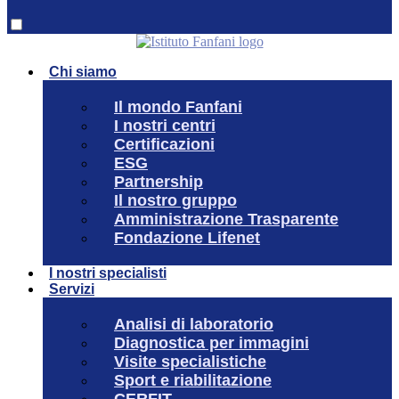
Chi siamo
Il mondo Fanfani
I nostri centri
Certificazioni
ESG
Partnership
Il nostro gruppo
Amministrazione Trasparente
Fondazione Lifenet
I nostri specialisti
Servizi
Analisi di laboratorio
Diagnostica per immagini
Visite specialistiche
Sport e riabilitazione
CERFIT