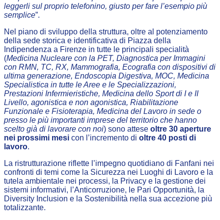
leggerli sul proprio telefonino, giusto per fare l’esempio più
semplice
”.
Nel piano di sviluppo della struttura, oltre al potenziamento
della sede storica e identificativa di Piazza della
Indipendenza a Firenze in tutte le principali specialità
(
Medicina Nucleare con la PET, Diagnostica per Immagini
con RMN, TC, RX, Mammografia, Ecografia con dispositivi di
ultima generazione, Endoscopia Digestiva, MOC, Medicina
Specialistica in tutte le Aree e le Specializzazioni,
Prestazioni Infermieristiche, Medicina dello Sport di I e II
Livello, agonistica e non agonistica, Riabilitazione
Funzionale e Fisioterapia, Medicina del Lavoro in sede o
presso le più importanti imprese del territorio che hanno
scelto già di lavorare con noi
) sono attese
oltre 30 aperture
nei prossimi mesi
con l’incremento di
oltre 40 posti di
lavoro
.
La ristrutturazione riflette l’impegno quotidiano di Fanfani nei
confronti di temi come la Sicurezza nei Luoghi di Lavoro e la
tutela ambientale nei processi, la Privacy e la gestione dei
sistemi informativi, l’Anticorruzione, le Pari Opportunità, la
Diversity Inclusion e la Sostenibilità nella sua accezione più
totalizzante.