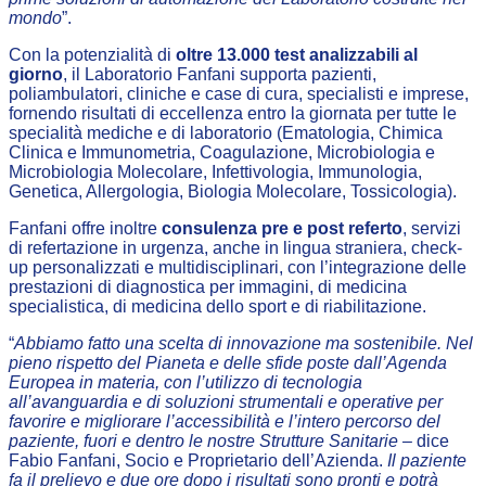
mondo
”.
Con la potenzialità di
oltre 13.000 test analizzabili al
giorno
, il Laboratorio Fanfani supporta pazienti,
poliambulatori, cliniche e case di cura, specialisti e imprese,
fornendo risultati di eccellenza entro la giornata per tutte le
specialità mediche e di laboratorio (Ematologia, Chimica
Clinica e Immunometria, Coagulazione, Microbiologia e
Microbiologia Molecolare, Infettivologia, Immunologia,
Genetica, Allergologia, Biologia Molecolare, Tossicologia).
Fanfani offre inoltre
consulenza pre e post referto
, servizi
di refertazione in urgenza, anche in lingua straniera, check-
up personalizzati e multidisciplinari, con l’integrazione delle
prestazioni di diagnostica per immagini, di medicina
specialistica, di medicina dello sport e di riabilitazione.
“
Abbiamo fatto una scelta di innovazione ma sostenibile. Nel
pieno rispetto del Pianeta e delle sfide poste dall’Agenda
Europea in materia, con l’utilizzo di tecnologia
all’avanguardia e di soluzioni strumentali e operative per
favorire e migliorare l’accessibilità e l’intero percorso del
paziente, fuori e dentro le nostre Strutture Sanitarie –
dice
Fabio Fanfani, Socio e Proprietario dell’Azienda.
Il paziente
fa il prelievo e due ore dopo i risultati sono pronti e potrà