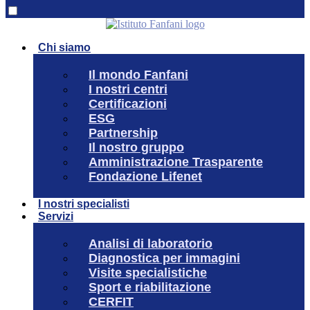
Chi siamo
Il mondo Fanfani
I nostri centri
Certificazioni
ESG
Partnership
Il nostro gruppo
Amministrazione Trasparente
Fondazione Lifenet
I nostri specialisti
Servizi
Analisi di laboratorio
Diagnostica per immagini
Visite specialistiche
Sport e riabilitazione
CERFIT