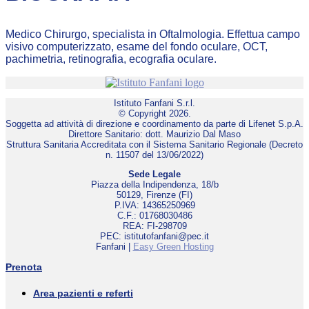
Medico Chirurgo, specialista in Oftalmologia. Effettua campo
visivo computerizzato, esame del fondo oculare, OCT,
pachimetria, retinografia, ecografia oculare.
Istituto Fanfani S.r.l.
© Copyright 2026.
Soggetta ad attività di direzione e coordinamento da parte di Lifenet S.p.A.
Direttore Sanitario: dott. Maurizio Dal Maso
Struttura Sanitaria Accreditata con il Sistema Sanitario Regionale (Decreto
n. 11507 del 13/06/2022)
Sede Legale
Piazza della Indipendenza, 18/b
50129, Firenze (FI)
P.IVA: 14365250969
C.F.: 01768030486
REA: FI-298709
PEC: istitutofanfani@pec.it
Fanfani |
Easy Green Hosting
Prenota
Area pazienti e referti