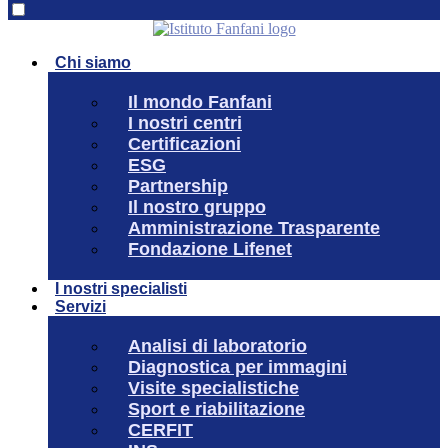
Chi siamo
Il mondo Fanfani
I nostri centri
Certificazioni
ESG
Partnership
Il nostro gruppo
Amministrazione Trasparente
Fondazione Lifenet
I nostri specialisti
Servizi
Analisi di laboratorio
Diagnostica per immagini
Visite specialistiche
Sport e riabilitazione
CERFIT