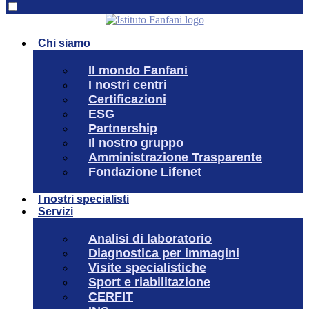
Chi siamo
Il mondo Fanfani
I nostri centri
Certificazioni
ESG
Partnership
Il nostro gruppo
Amministrazione Trasparente
Fondazione Lifenet
I nostri specialisti
Servizi
Analisi di laboratorio
Diagnostica per immagini
Visite specialistiche
Sport e riabilitazione
CERFIT