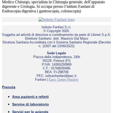
Medico Chirurgo, specialista in Chirurgia generale, dell’apparato
digerente e Urologia. Si occupa presso l’istituto Fanfani di
Endoscopia digestiva ( gastroscopia, colonscopia)
Istituto Fanfani S.r.l.
© Copyright 2026.
Soggetta ad attività di direzione e coordinamento da parte di Lifenet S.p.A.
Direttore Sanitario: dott. Maurizio Dal Maso
Struttura Sanitaria Accreditata con il Sistema Sanitario Regionale (Decreto
n. 11507 del 13/06/2022)
Sede Legale
Piazza della Indipendenza, 18/b
50129, Firenze (FI)
P.IVA: 14365250969
C.F.: 01768030486
REA: FI-298709
PEC: istitutofanfani@pec.it
Fanfani |
Easy Green Hosting
Prenota
Area pazienti e referti
Service di laboratorio
Servizi per le aziende