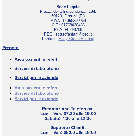
Sede Legale
Piazza della Indipendenza, 18/b
50129, Firenze (FI)
P.IVA: 14365250969
C.F.: 01768030486
REA: FI-298709
PEC: istitutofanfani@pec.it
Fanfani |
Easy Green Hosting
Prenota
Area pazienti e referti
Service di laboratorio
Servizi per le aziende
Area pazienti e referti
Service di laboratorio
Servizi per le aziende
Prenotazione Telefonica:
Lun – Ven: 07:30 alle 19:00
Sabato: 7:30 alle 12:30
Supporto Clienti:
Lun – Ven: 08:00 alle 18:00