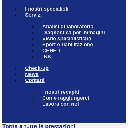
I nostri specialisti
Servizi
Analisi di laboratorio
Diagnostica per immagini
Visite specialistiche
Sport e riabilitazione
CERFIT
INS
Check-up
News
Contatti
I nostri recapiti
Come raggiungerci
Lavora con noi
Torna a tutte le prestazioni