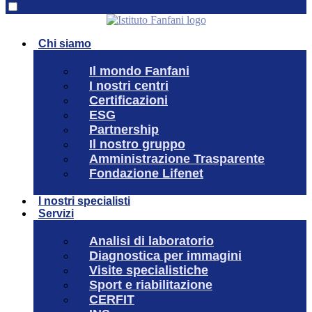
Chi siamo
Il mondo Fanfani
I nostri centri
Certificazioni
ESG
Partnership
Il nostro gruppo
Amministrazione Trasparente
Fondazione Lifenet
I nostri specialisti
Servizi
Analisi di laboratorio
Diagnostica per immagini
Visite specialistiche
Sport e riabilitazione
CERFIT