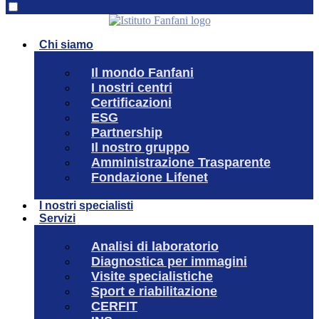
Chi siamo
Il mondo Fanfani
I nostri centri
Certificazioni
ESG
Partnership
Il nostro gruppo
Amministrazione Trasparente
Fondazione Lifenet
I nostri specialisti
Servizi
Analisi di laboratorio
Diagnostica per immagini
Visite specialistiche
Sport e riabilitazione
CERFIT