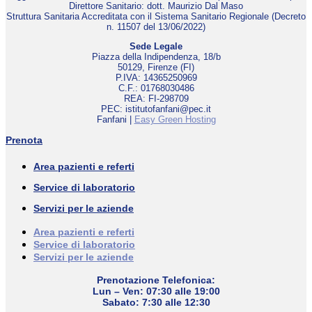
Direttore Sanitario: dott. Maurizio Dal Maso
Struttura Sanitaria Accreditata con il Sistema Sanitario Regionale (Decreto
n. 11507 del 13/06/2022)
Sede Legale
Piazza della Indipendenza, 18/b
50129, Firenze (FI)
P.IVA: 14365250969
C.F.: 01768030486
REA: FI-298709
PEC: istitutofanfani@pec.it
Fanfani |
Easy Green Hosting
Prenota
Area pazienti e referti
Service di laboratorio
Servizi per le aziende
Area pazienti e referti
Service di laboratorio
Servizi per le aziende
Prenotazione Telefonica:
Lun – Ven: 07:30 alle 19:00
Sabato: 7:30 alle 12:30