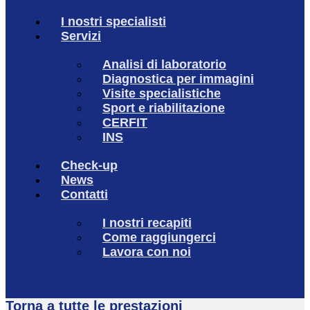
I nostri specialisti
Servizi
Analisi di laboratorio
Diagnostica per immagini
Visite specialistiche
Sport e riabilitazione
CERFIT
INS
Check-up
News
Contatti
I nostri recapiti
Come raggiungerci
Lavora con noi
Torna a tutte le prestazioni