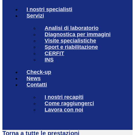
I nostri specialisti
Servizi
Analisi di laboratorio
Diagnostica per immagini
Visite specialistiche
Sport e riabilitazione
CERFIT
INS
Check-up
News
Contatti
I nostri recapiti
Come raggiungerci
Lavora con noi
Torna a tutte le prestazioni