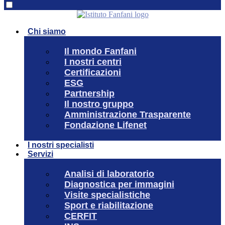
Chi siamo
Il mondo Fanfani
I nostri centri
Certificazioni
ESG
Partnership
Il nostro gruppo
Amministrazione Trasparente
Fondazione Lifenet
I nostri specialisti
Servizi
Analisi di laboratorio
Diagnostica per immagini
Visite specialistiche
Sport e riabilitazione
CERFIT