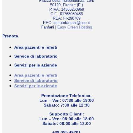
Piazza della Indipendenza, 18/b
50129, Firenze (FI)
P.IVA: 14365250969
C.F.: 01768030486
REA: FI-298709
PEC: istitutofanfani@pec.it
Fanfani |
Easy Green Hosting
Prenota
Area pazienti e referti
Service di laboratorio
Servizi per le aziende
Area pazienti e referti
Service di laboratorio
Servizi per le aziende
Prenotazione Telefonica:
Lun – Ven: 07:30 alle 19:00
Sabato: 7:30 alle 12:30
Supporto Clienti:
Lun – Ven: 08:00 alle 18:00
Sabato: 08:00 alle 12:00
+39 055 49701