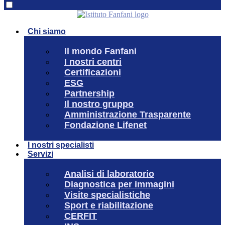
Chi siamo
Il mondo Fanfani
I nostri centri
Certificazioni
ESG
Partnership
Il nostro gruppo
Amministrazione Trasparente
Fondazione Lifenet
I nostri specialisti
Servizi
Analisi di laboratorio
Diagnostica per immagini
Visite specialistiche
Sport e riabilitazione
CERFIT