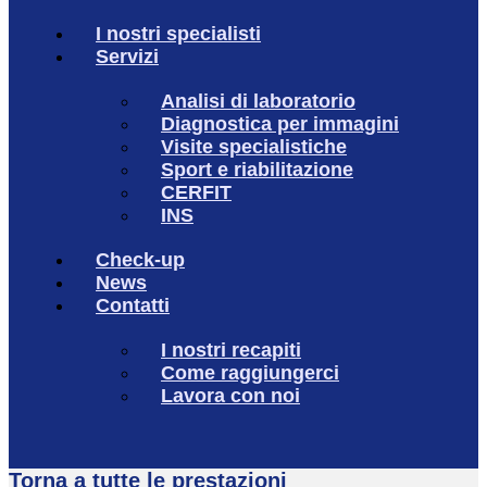
I nostri specialisti
Servizi
Analisi di laboratorio
Diagnostica per immagini
Visite specialistiche
Sport e riabilitazione
CERFIT
INS
Check-up
News
Contatti
I nostri recapiti
Come raggiungerci
Lavora con noi
Torna a tutte le prestazioni