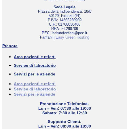
Sede Legale
Piazza della Indipendenza, 18/b
50129, Firenze (FI)
P.IVA: 14365250969
C.F.: 01768030486
REA: FI-298709
PEC: istitutofanfani@pec.it
Fanfani |
Easy Green Hosting
Prenota
Area pazienti e referti
Service di laboratorio
Servizi per le aziende
Area pazienti e referti
Service di laboratorio
Servizi per le aziende
Prenotazione Telefonica:
Lun – Ven: 07:30 alle 19:00
Sabato: 7:30 alle 12:30
Supporto Clienti:
Lun – Ven: 08:00 alle 18:00