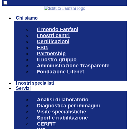
Chi siamo
Il mondo Fanfani
I nostri centri
Certificazioni
ESG
Partnership
Il nostro gruppo
Amministrazione Trasparente
Fondazione Lifenet
I nostri specialisti
Servizi
Analisi di laboratorio
Diagnostica per immagini
Visite specialistiche
Sport e riabilitazione
CERFIT