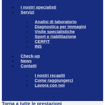
I nostri specialisti
Servizi
Analisi di laboratorio
Diagnostica per immagini
Visite specialistiche
Sport e riabilitazione
CERFIT
INS
Check-up
News
Contatti
I nostri recapiti
Come raggiungerci
Lavora con noi
Torna a tutte le prestazioni