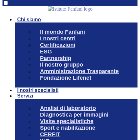
Chi siamo
Il mondo Fanfani
I nostri centri
Certificazioni
ESG
Partnership
Il nostro gruppo
Amministrazione Trasparente
Fondazione Lifenet
I nostri specialisti
Servizi
Analisi di laboratorio
Diagnostica per immagini
Visite specialistiche
Sport e riabilitazione
CERFIT