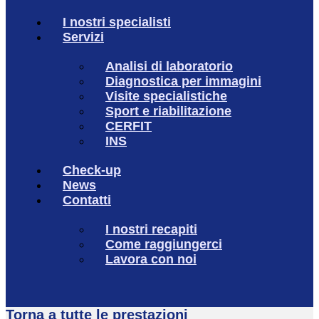
I nostri specialisti
Servizi
Analisi di laboratorio
Diagnostica per immagini
Visite specialistiche
Sport e riabilitazione
CERFIT
INS
Check-up
News
Contatti
I nostri recapiti
Come raggiungerci
Lavora con noi
Torna a tutte le prestazioni