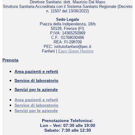
Direttore Sanitario: dott. Maurizio Dal Maso
Struttura Sanitaria Accreditata con il Sistema Sanitario Regionale (Decreto
n. 11507 del 13/06/2022)
Sede Legale
Piazza della Indipendenza, 18/b
50129, Firenze (FI)
P.IVA: 14365250969
C.F.: 01768030486
REA: FI-298709
PEC: istitutofanfani@pec.it
Fanfani |
Easy Green Hosting
Prenota
Area pazienti e referti
Service di laboratorio
Servizi per le aziende
Area pazienti e referti
Service di laboratorio
Servizi per le aziende
Prenotazione Telefonica:
Lun – Ven: 07:30 alle 19:00
Sabato: 7:30 alle 12:30