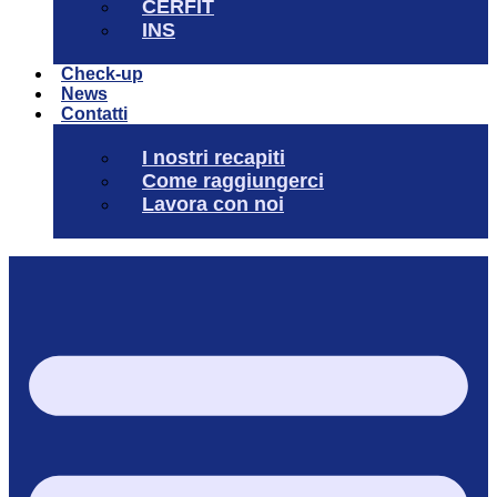
CERFIT
INS
Check-up
News
Contatti
I nostri recapiti
Come raggiungerci
Lavora con noi