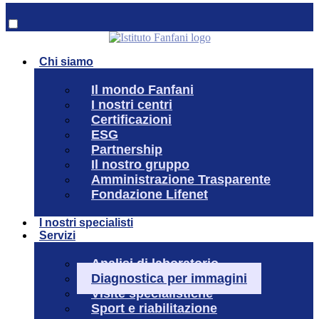
Chi siamo
Il mondo Fanfani
I nostri centri
Certificazioni
ESG
Partnership
Il nostro gruppo
Amministrazione Trasparente
Fondazione Lifenet
I nostri specialisti
Servizi
Analisi di laboratorio
Diagnostica per immagini
Visite specialistiche
Sport e riabilitazione