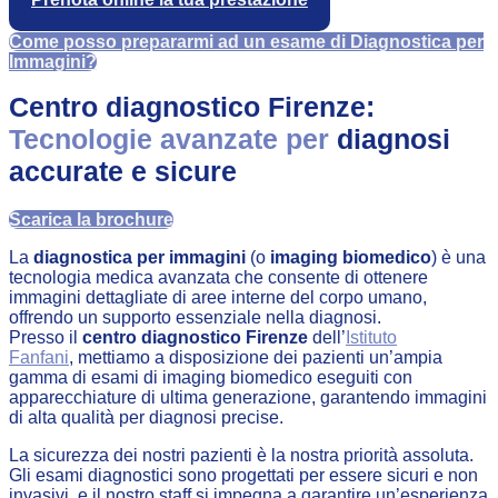
Come posso prepararmi ad un esame di Diagnostica per
Immagini?
Centro diagnostico Firenze:
Tecnologie avanzate per
diagnosi
accurate e sicure
Scarica la brochure
La
diagnostica per immagini
(o
imaging biomedico
) è una
tecnologia medica avanzata che consente di ottenere
immagini dettagliate di aree interne del corpo umano,
offrendo un supporto essenziale nella diagnosi.
Presso il
centro diagnostico Firenze
dell’
Istituto
Fanfani
,
mettiamo a disposizione dei pazienti un’ampia
gamma di esami di imaging biomedico eseguiti con
apparecchiature di ultima generazione, garantendo immagini
di alta qualità per diagnosi precise.
La sicurezza dei nostri pazienti è la nostra priorità assoluta.
Gli esami diagnostici sono progettati per essere sicuri e non
invasivi, e il nostro staff si impegna a garantire un’esperienza