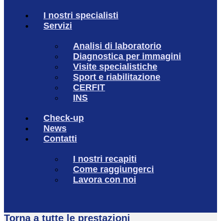
I nostri specialisti
Servizi
Analisi di laboratorio
Diagnostica per immagini
Visite specialistiche
Sport e riabilitazione
CERFIT
INS
Check-up
News
Contatti
I nostri recapiti
Come raggiungerci
Lavora con noi
Torna a tutte le prestazioni