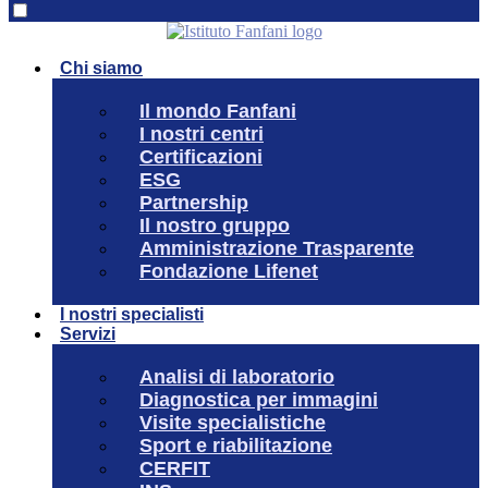
Chi siamo
Il mondo Fanfani
I nostri centri
Certificazioni
ESG
Partnership
Il nostro gruppo
Amministrazione Trasparente
Fondazione Lifenet
I nostri specialisti
Servizi
Analisi di laboratorio
Diagnostica per immagini
Visite specialistiche
Sport e riabilitazione
CERFIT