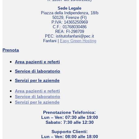
Sede Legale
Piazza della Indipendenza, 18/b
50129, Firenze (FI)
P.IVA: 14365250969
C.F.: 01768030486
REA: FI-298709
PEC: istitutofanfani@pec.it
Fanfani |
Easy Green Hosting
Prenota
Area pazienti e referti
Service di laboratorio
Servizi per le aziende
Area pazienti e referti
Service di laboratorio
Servizi per le aziende
Prenotazione Telefonica:
Lun – Ven: 07:30 alle 19:00
Sabato: 7:30 alle 12:30
Supporto Clienti:
Lun – Ven: 08:00 alle 18:00