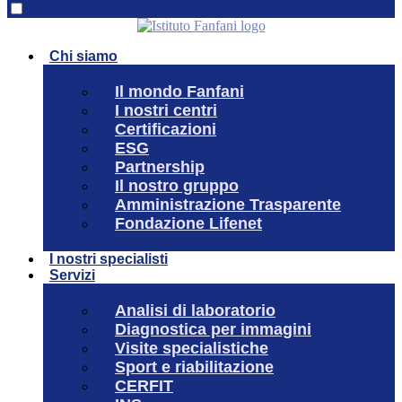
Chi siamo
Il mondo Fanfani
I nostri centri
Certificazioni
ESG
Partnership
Il nostro gruppo
Amministrazione Trasparente
Fondazione Lifenet
I nostri specialisti
Servizi
Analisi di laboratorio
Diagnostica per immagini
Visite specialistiche
Sport e riabilitazione
CERFIT