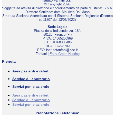
Istituto Fanfani S.r.l.
© Copyright 2026.
Soggetta ad attività di direzione e coordinamento da parte di Lifenet S.p.A.
Direttore Sanitario: dott. Maurizio Dal Maso
Struttura Sanitaria Accreditata con il Sistema Sanitario Regionale (Decreto
n. 11507 del 13/06/2022)
Sede Legale
Piazza della Indipendenza, 18/b
50129, Firenze (FI)
P.IVA: 14365250969
C.F.: 01768030486
REA: FI-298709
PEC: istitutofanfani@pec.it
Fanfani |
Easy Green Hosting
Prenota
Area pazienti e referti
Service di laboratorio
Servizi per le aziende
Area pazienti e referti
Service di laboratorio
Servizi per le aziende
Prenotazione Telefonica: