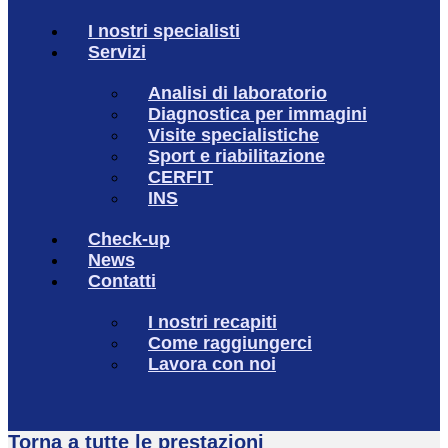
I nostri specialisti
Servizi
Analisi di laboratorio
Diagnostica per immagini
Visite specialistiche
Sport e riabilitazione
CERFIT
INS
Check-up
News
Contatti
I nostri recapiti
Come raggiungerci
Lavora con noi
Torna a tutte le prestazioni