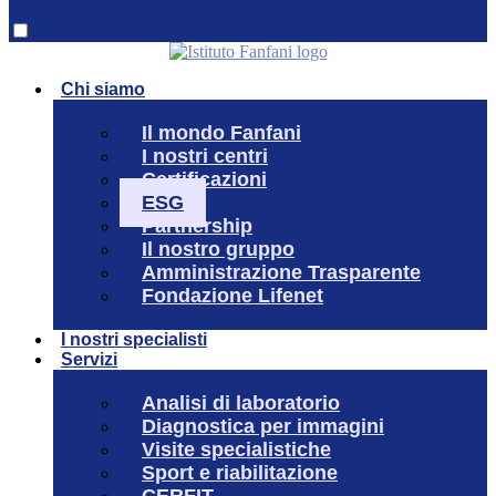
Chi siamo
Il mondo Fanfani
I nostri centri
Certificazioni
ESG
Partnership
Il nostro gruppo
Amministrazione Trasparente
Fondazione Lifenet
I nostri specialisti
Servizi
Analisi di laboratorio
Diagnostica per immagini
Visite specialistiche
Sport e riabilitazione
CERFIT