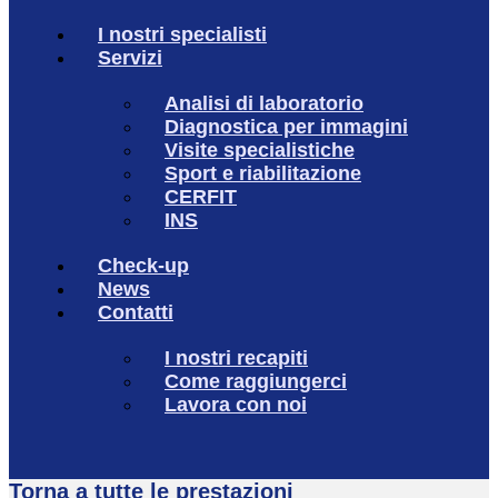
I nostri specialisti
Servizi
Analisi di laboratorio
Diagnostica per immagini
Visite specialistiche
Sport e riabilitazione
CERFIT
INS
Check-up
News
Contatti
I nostri recapiti
Come raggiungerci
Lavora con noi
Torna a tutte le prestazioni