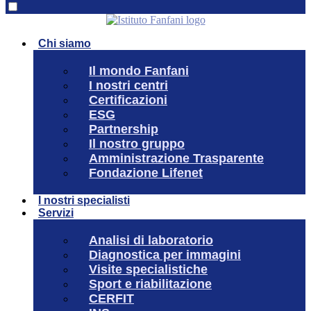
Chi siamo
Il mondo Fanfani
I nostri centri
Certificazioni
ESG
Partnership
Il nostro gruppo
Amministrazione Trasparente
Fondazione Lifenet
I nostri specialisti
Servizi
Analisi di laboratorio
Diagnostica per immagini
Visite specialistiche
Sport e riabilitazione
CERFIT