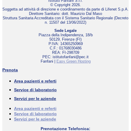
Istituto Fanfani S.r.l.
© Copyright 2026.
Soggetta ad attività di direzione e coordinamento da parte di Lifenet S.p.A.
Direttore Sanitario: dott. Maurizio Dal Maso
Struttura Sanitaria Accreditata con il Sistema Sanitario Regionale (Decreto
n. 11507 del 13/06/2022)
Sede Legale
Piazza della Indipendenza, 18/b
50129, Firenze (FI)
P.IVA: 14365250969
C.F.: 01768030486
REA: FI-298709
PEC: istitutofanfani@pec.it
Fanfani |
Easy Green Hosting
Prenota
Area pazienti e referti
Service di laboratorio
Servizi per le aziende
Area pazienti e referti
Service di laboratorio
Servizi per le aziende
Prenotazione Telefonica: