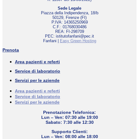
Sede Legale
Piazza della Indipendenza, 18/b
50129, Firenze (FI)
P.IVA: 14365250969
C.F.: 01768030486
REA: FI-298709
PEC: istitutofanfani@pec.it
Fanfani |
Easy Green Hosting
Prenota
Area pazienti e referti
Service di laboratorio
Servizi per le aziende
Area pazienti e referti
Service di laboratorio
Servizi per le aziende
Prenotazione Telefonica:
Lun – Ven: 07:30 alle 19:00
Sabato: 7:30 alle 12:30
Supporto Clienti:
Lun – Ven: 08:00 alle 18:00