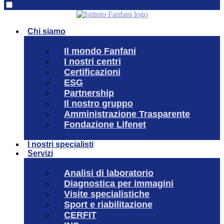
Chi siamo
Il mondo Fanfani
I nostri centri
Certificazioni
ESG
Partnership
Il nostro gruppo
Amministrazione Trasparente
Fondazione Lifenet
I nostri specialisti
Servizi
Analisi di laboratorio
Diagnostica per immagini
Visite specialistiche
Sport e riabilitazione
CERFIT