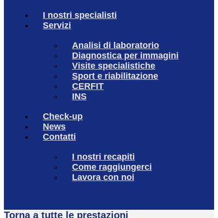
I nostri specialisti
Servizi
Analisi di laboratorio
Diagnostica per immagini
Visite specialistiche
Sport e riabilitazione
CERFIT
INS
Check-up
News
Contatti
I nostri recapiti
Come raggiungerci
Lavora con noi
Torna a tutte le prestazioni