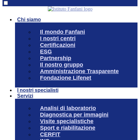
Chi siamo
Il mondo Fanfani
I nostri centri
Certificazioni
ESG
Partnership
Il nostro gruppo
Amministrazione Trasparente
Fondazione Lifenet
I nostri specialisti
Servizi
Analisi di laboratorio
Diagnostica per immagini
Visite specialistiche
Sport e riabilitazione
CERFIT