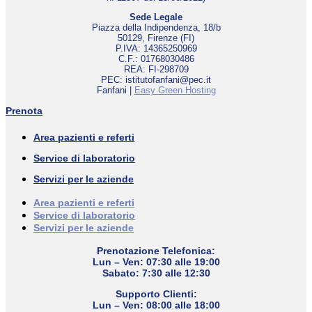
Sede Legale
Piazza della Indipendenza, 18/b
50129, Firenze (FI)
P.IVA: 14365250969
C.F.: 01768030486
REA: FI-298709
PEC: istitutofanfani@pec.it
Fanfani |
Easy Green Hosting
Prenota
Area pazienti e referti
Service di laboratorio
Servizi per le aziende
Area pazienti e referti
Service di laboratorio
Servizi per le aziende
Prenotazione Telefonica:
Lun – Ven: 07:30 alle 19:00
Sabato: 7:30 alle 12:30
Supporto Clienti:
Lun – Ven: 08:00 alle 18:00