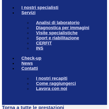
I nostri specialisti
Servizi
Analisi di laboratorio
Diagnostica per immagini
Visite specialistiche
Sport e riabilitazione
CERFIT
INS
Check-up
News
Contatti
I nostri recapiti
Come raggiungerci
Lavora con noi
Torna a tutte le prestazioni