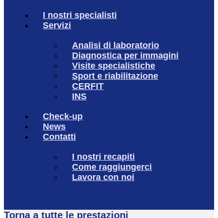
I nostri specialisti
Servizi
Analisi di laboratorio
Diagnostica per immagini
Visite specialistiche
Sport e riabilitazione
CERFIT
INS
Check-up
News
Contatti
I nostri recapiti
Come raggiungerci
Lavora con noi
Torna a tutte le prestazioni