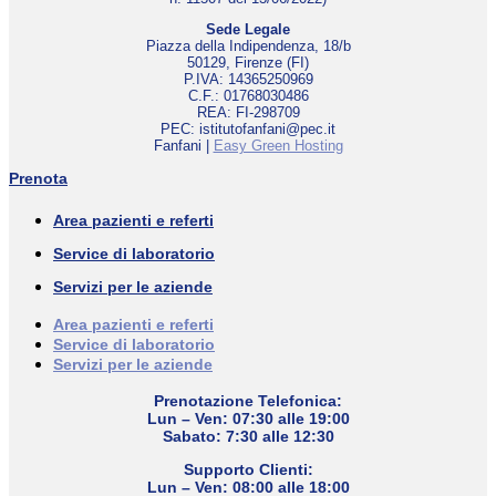
Sede Legale
Piazza della Indipendenza, 18/b
50129, Firenze (FI)
P.IVA: 14365250969
C.F.: 01768030486
REA: FI-298709
PEC: istitutofanfani@pec.it
Fanfani |
Easy Green Hosting
Prenota
Area pazienti e referti
Service di laboratorio
Servizi per le aziende
Area pazienti e referti
Service di laboratorio
Servizi per le aziende
Prenotazione Telefonica:
Lun – Ven: 07:30 alle 19:00
Sabato: 7:30 alle 12:30
Supporto Clienti:
Lun – Ven: 08:00 alle 18:00