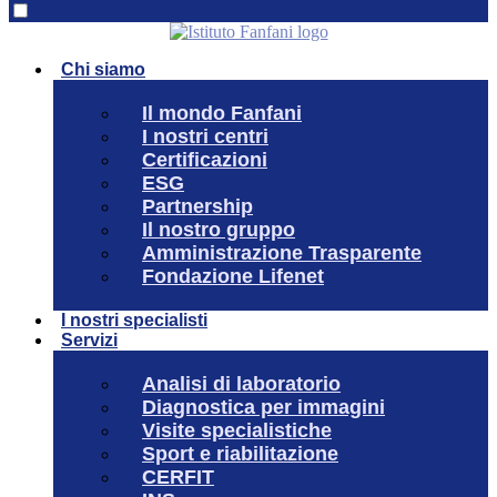
Chi siamo
Il mondo Fanfani
I nostri centri
Certificazioni
ESG
Partnership
Il nostro gruppo
Amministrazione Trasparente
Fondazione Lifenet
I nostri specialisti
Servizi
Analisi di laboratorio
Diagnostica per immagini
Visite specialistiche
Sport e riabilitazione
CERFIT