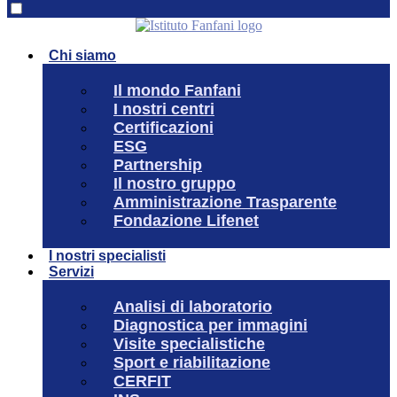
Chi siamo
Il mondo Fanfani
I nostri centri
Certificazioni
ESG
Partnership
Il nostro gruppo
Amministrazione Trasparente
Fondazione Lifenet
I nostri specialisti
Servizi
Analisi di laboratorio
Diagnostica per immagini
Visite specialistiche
Sport e riabilitazione
CERFIT