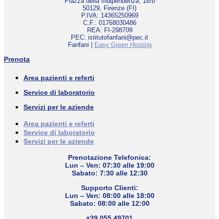
Piazza della Indipendenza, 18/b
50129, Firenze (FI)
P.IVA: 14365250969
C.F.: 01768030486
REA: FI-298709
PEC: istitutofanfani@pec.it
Fanfani |
Easy Green Hosting
Prenota
Area pazienti e referti
Service di laboratorio
Servizi per le aziende
Area pazienti e referti
Service di laboratorio
Servizi per le aziende
Prenotazione Telefonica:
Lun – Ven: 07:30 alle 19:00
Sabato: 7:30 alle 12:30
Supporto Clienti:
Lun – Ven: 08:00 alle 18:00
Sabato: 08:00 alle 12:00
+39 055 49701