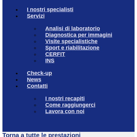
I nostri specialisti
Servizi
Analisi di laboratorio
Diagnostica per immagini
Visite specialistiche
Sport e riabilitazione
CERFIT
INS
Check-up
News
Contatti
I nostri recapiti
Come raggiungerci
Lavora con noi
Torna a tutte le prestazioni