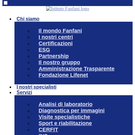
Chi siamo
Il mondo Fanfani
I nostri centri
Certificazioni
ESG
Partnership
Il nostro gruppo
Amministrazione Trasparente
Fondazione Lifenet
I nostri specialisti
Servizi
Analisi di laboratorio
Diagnostica per immagini
Visite specialistiche
Sport e riabilitazione
CERFIT