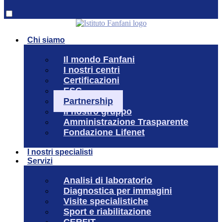
Chi siamo
Il mondo Fanfani
I nostri centri
Certificazioni
ESG
Partnership
Il nostro gruppo
Amministrazione Trasparente
Fondazione Lifenet
I nostri specialisti
Servizi
Analisi di laboratorio
Diagnostica per immagini
Visite specialistiche
Sport e riabilitazione
CERFIT