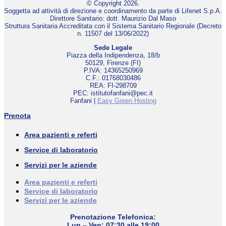
© Copyright 2026.
Soggetta ad attività di direzione e coordinamento da parte di Lifenet S.p.A.
Direttore Sanitario: dott. Maurizio Dal Maso
Struttura Sanitaria Accreditata con il Sistema Sanitario Regionale (Decreto
n. 11507 del 13/06/2022)
Sede Legale
Piazza della Indipendenza, 18/b
50129, Firenze (FI)
P.IVA: 14365250969
C.F.: 01768030486
REA: FI-298709
PEC: istitutofanfani@pec.it
Fanfani |
Easy Green Hosting
Prenota
Area pazienti e referti
Service di laboratorio
Servizi per le aziende
Area pazienti e referti
Service di laboratorio
Servizi per le aziende
Prenotazione Telefonica:
Lun – Ven: 07:30 alle 19:00