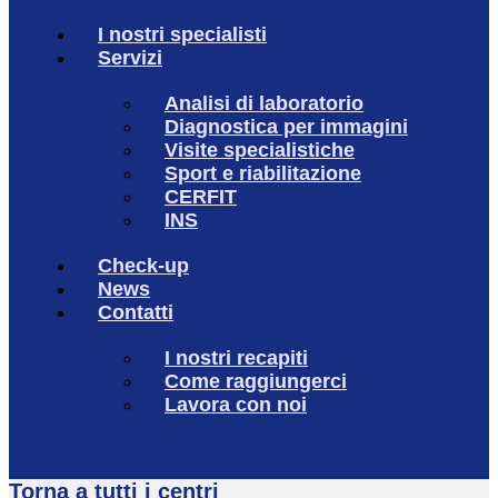
I nostri specialisti
Servizi
Analisi di laboratorio
Diagnostica per immagini
Visite specialistiche
Sport e riabilitazione
CERFIT
INS
Check-up
News
Contatti
I nostri recapiti
Come raggiungerci
Lavora con noi
Torna a tutti i centri