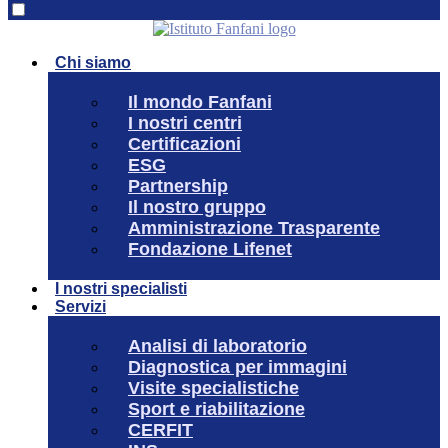
Chi siamo
Il mondo Fanfani
I nostri centri
Certificazioni
ESG
Partnership
Il nostro gruppo
Amministrazione Trasparente
Fondazione Lifenet
I nostri specialisti
Servizi
Analisi di laboratorio
Diagnostica per immagini
Visite specialistiche
Sport e riabilitazione
CERFIT