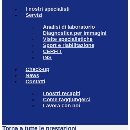
I nostri specialisti
Servizi
Analisi di laboratorio
Diagnostica per immagini
Visite specialistiche
Sport e riabilitazione
CERFIT
INS
Check-up
News
Contatti
I nostri recapiti
Come raggiungerci
Lavora con noi
Torna a tutte le prestazioni