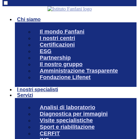
Chi siamo
Il mondo Fanfani
I nostri centri
Certificazioni
ESG
Partnership
Il nostro gruppo
Amministrazione Trasparente
Fondazione Lifenet
I nostri specialisti
Servizi
Analisi di laboratorio
Diagnostica per immagini
Visite specialistiche
Sport e riabilitazione
CERFIT