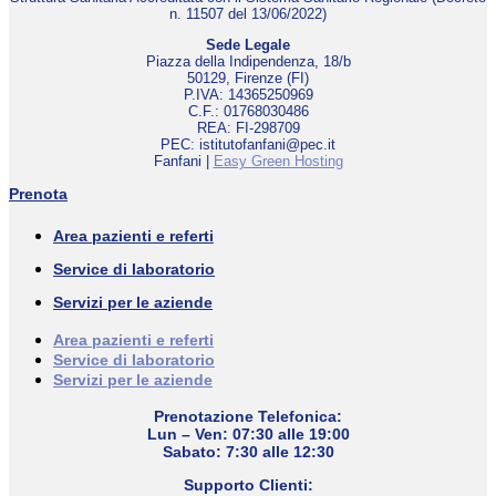
n. 11507 del 13/06/2022)
Sede Legale
Piazza della Indipendenza, 18/b
50129, Firenze (FI)
P.IVA: 14365250969
C.F.: 01768030486
REA: FI-298709
PEC: istitutofanfani@pec.it
Fanfani |
Easy Green Hosting
Prenota
Area pazienti e referti
Service di laboratorio
Servizi per le aziende
Area pazienti e referti
Service di laboratorio
Servizi per le aziende
Prenotazione Telefonica:
Lun – Ven: 07:30 alle 19:00
Sabato: 7:30 alle 12:30
Supporto Clienti: