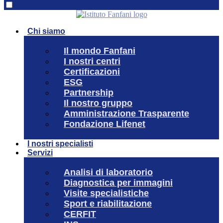
Chi siamo
Il mondo Fanfani
I nostri centri
Certificazioni
ESG
Partnership
Il nostro gruppo
Amministrazione Trasparente
Fondazione Lifenet
I nostri specialisti
Servizi
Analisi di laboratorio
Diagnostica per immagini
Visite specialistiche
Sport e riabilitazione
CERFIT