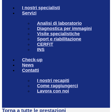
I nostri specialisti
Servizi
Analisi di laboratorio
Diagnostica per immagini
Visite specialistiche
Sport e riabilitazione
CERFIT
INS
Check-up
News
Contatti
I nostri recapiti
Come raggiungerci
Lavora con noi
Torna a tutte le prestazioni