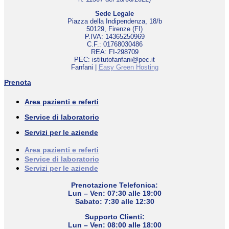
Sede Legale
Piazza della Indipendenza, 18/b
50129, Firenze (FI)
P.IVA: 14365250969
C.F.: 01768030486
REA: FI-298709
PEC: istitutofanfani@pec.it
Fanfani |
Easy Green Hosting
Prenota
Area pazienti e referti
Service di laboratorio
Servizi per le aziende
Area pazienti e referti
Service di laboratorio
Servizi per le aziende
Prenotazione Telefonica:
Lun – Ven: 07:30 alle 19:00
Sabato: 7:30 alle 12:30
Supporto Clienti:
Lun – Ven: 08:00 alle 18:00