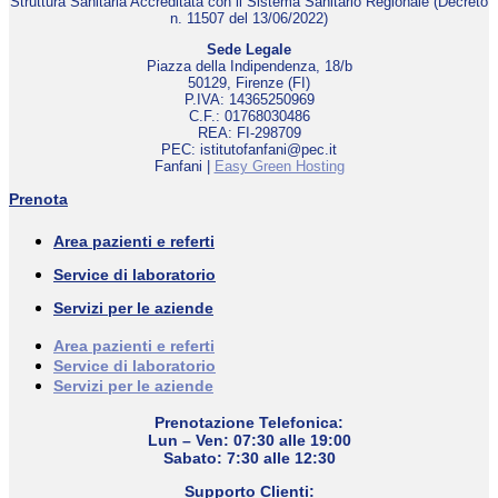
Struttura Sanitaria Accreditata con il Sistema Sanitario Regionale (Decreto
n. 11507 del 13/06/2022)
Sede Legale
Piazza della Indipendenza, 18/b
50129, Firenze (FI)
P.IVA: 14365250969
C.F.: 01768030486
REA: FI-298709
PEC: istitutofanfani@pec.it
Fanfani |
Easy Green Hosting
Prenota
Area pazienti e referti
Service di laboratorio
Servizi per le aziende
Area pazienti e referti
Service di laboratorio
Servizi per le aziende
Prenotazione Telefonica:
Lun – Ven: 07:30 alle 19:00
Sabato: 7:30 alle 12:30
Supporto Clienti: