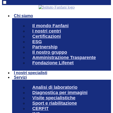
Chi siamo
Il mondo Fanfani
I nostri centri
Certificazioni
ESG
Partnership
Il nostro gruppo
Amministrazione Trasparente
Fondazione Lifenet
I nostri specialisti
Servizi
Analisi di laboratorio
Diagnostica per immagini
Visite specialistiche
Sport e riabilitazione
CERFIT