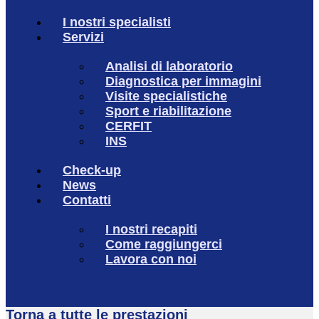
I nostri specialisti
Servizi
Analisi di laboratorio
Diagnostica per immagini
Visite specialistiche
Sport e riabilitazione
CERFIT
INS
Check-up
News
Contatti
I nostri recapiti
Come raggiungerci
Lavora con noi
Torna a tutte le prestazioni