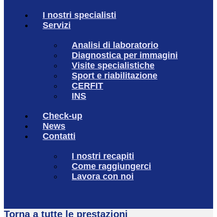
I nostri specialisti
Servizi
Analisi di laboratorio
Diagnostica per immagini
Visite specialistiche
Sport e riabilitazione
CERFIT
INS
Check-up
News
Contatti
I nostri recapiti
Come raggiungerci
Lavora con noi
Torna a tutte le prestazioni