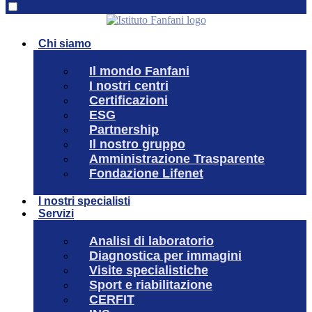
Chi siamo
Il mondo Fanfani
I nostri centri
Certificazioni
ESG
Partnership
Il nostro gruppo
Amministrazione Trasparente
Fondazione Lifenet
I nostri specialisti
Servizi
Analisi di laboratorio
Diagnostica per immagini
Visite specialistiche
Sport e riabilitazione
CERFIT