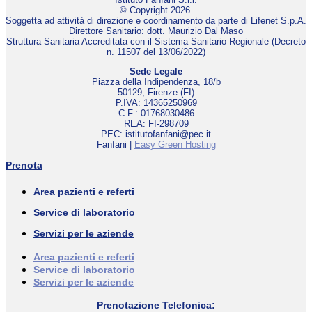
© Copyright 2026.
Soggetta ad attività di direzione e coordinamento da parte di Lifenet S.p.A.
Direttore Sanitario: dott. Maurizio Dal Maso
Struttura Sanitaria Accreditata con il Sistema Sanitario Regionale (Decreto
n. 11507 del 13/06/2022)
Sede Legale
Piazza della Indipendenza, 18/b
50129, Firenze (FI)
P.IVA: 14365250969
C.F.: 01768030486
REA: FI-298709
PEC: istitutofanfani@pec.it
Fanfani |
Easy Green Hosting
Prenota
Area pazienti e referti
Service di laboratorio
Servizi per le aziende
Area pazienti e referti
Service di laboratorio
Servizi per le aziende
Prenotazione Telefonica: