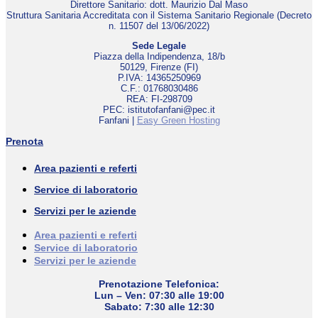
Direttore Sanitario: dott. Maurizio Dal Maso
Struttura Sanitaria Accreditata con il Sistema Sanitario Regionale (Decreto
n. 11507 del 13/06/2022)
Sede Legale
Piazza della Indipendenza, 18/b
50129, Firenze (FI)
P.IVA: 14365250969
C.F.: 01768030486
REA: FI-298709
PEC: istitutofanfani@pec.it
Fanfani |
Easy Green Hosting
Prenota
Area pazienti e referti
Service di laboratorio
Servizi per le aziende
Area pazienti e referti
Service di laboratorio
Servizi per le aziende
Prenotazione Telefonica:
Lun – Ven: 07:30 alle 19:00
Sabato: 7:30 alle 12:30