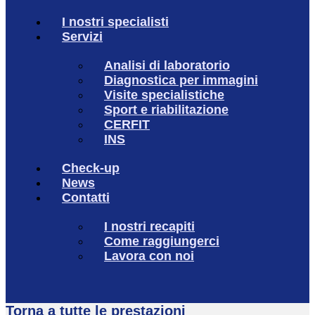
I nostri specialisti
Servizi
Analisi di laboratorio
Diagnostica per immagini
Visite specialistiche
Sport e riabilitazione
CERFIT
INS
Check-up
News
Contatti
I nostri recapiti
Come raggiungerci
Lavora con noi
Torna a tutte le prestazioni