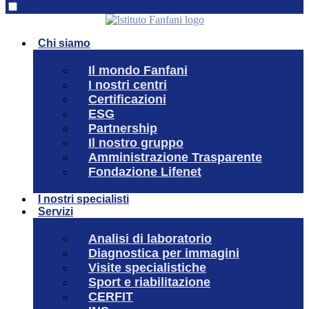
Chi siamo
Il mondo Fanfani
I nostri centri
Certificazioni
ESG
Partnership
Il nostro gruppo
Amministrazione Trasparente
Fondazione Lifenet
I nostri specialisti
Servizi
Analisi di laboratorio
Diagnostica per immagini
Visite specialistiche
Sport e riabilitazione
CERFIT