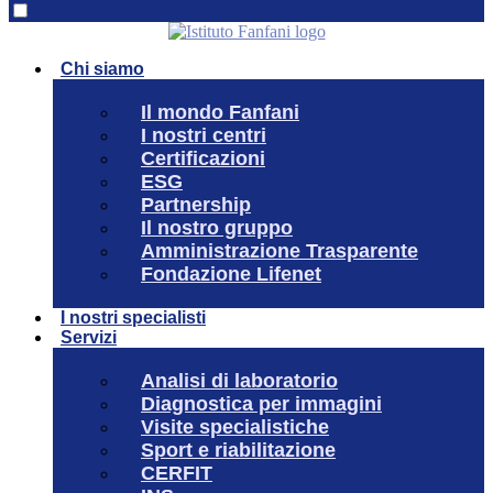
Chi siamo
Il mondo Fanfani
I nostri centri
Certificazioni
ESG
Partnership
Il nostro gruppo
Amministrazione Trasparente
Fondazione Lifenet
I nostri specialisti
Servizi
Analisi di laboratorio
Diagnostica per immagini
Visite specialistiche
Sport e riabilitazione
CERFIT