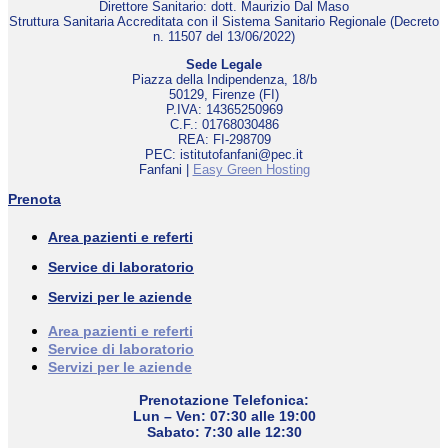
Direttore Sanitario: dott. Maurizio Dal Maso
Struttura Sanitaria Accreditata con il Sistema Sanitario Regionale (Decreto
n. 11507 del 13/06/2022)
Sede Legale
Piazza della Indipendenza, 18/b
50129, Firenze (FI)
P.IVA: 14365250969
C.F.: 01768030486
REA: FI-298709
PEC: istitutofanfani@pec.it
Fanfani |
Easy Green Hosting
Prenota
Area pazienti e referti
Service di laboratorio
Servizi per le aziende
Area pazienti e referti
Service di laboratorio
Servizi per le aziende
Prenotazione Telefonica:
Lun – Ven: 07:30 alle 19:00
Sabato: 7:30 alle 12:30