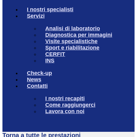
I nostri specialisti
Servizi
Analisi di laboratorio
Diagnostica per immagini
Visite specialistiche
Sport e riabilitazione
CERFIT
INS
Check-up
News
Contatti
I nostri recapiti
Come raggiungerci
Lavora con noi
Torna a tutte le prestazioni