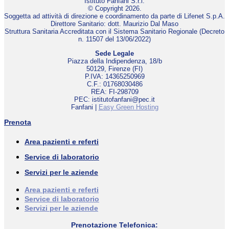
Istituto Fanfani S.r.l.
© Copyright 2026.
Soggetta ad attività di direzione e coordinamento da parte di Lifenet S.p.A.
Direttore Sanitario: dott. Maurizio Dal Maso
Struttura Sanitaria Accreditata con il Sistema Sanitario Regionale (Decreto
n. 11507 del 13/06/2022)
Sede Legale
Piazza della Indipendenza, 18/b
50129, Firenze (FI)
P.IVA: 14365250969
C.F.: 01768030486
REA: FI-298709
PEC: istitutofanfani@pec.it
Fanfani |
Easy Green Hosting
Prenota
Area pazienti e referti
Service di laboratorio
Servizi per le aziende
Area pazienti e referti
Service di laboratorio
Servizi per le aziende
Prenotazione Telefonica: