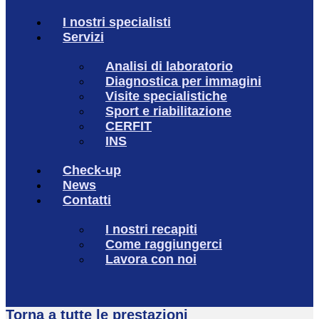
I nostri specialisti
Servizi
Analisi di laboratorio
Diagnostica per immagini
Visite specialistiche
Sport e riabilitazione
CERFIT
INS
Check-up
News
Contatti
I nostri recapiti
Come raggiungerci
Lavora con noi
Torna a tutte le prestazioni