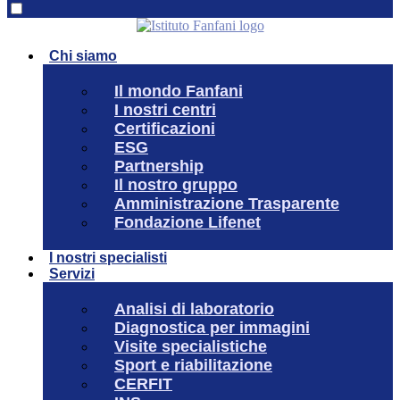
Chi siamo
Il mondo Fanfani
I nostri centri
Certificazioni
ESG
Partnership
Il nostro gruppo
Amministrazione Trasparente
Fondazione Lifenet
I nostri specialisti
Servizi
Analisi di laboratorio
Diagnostica per immagini
Visite specialistiche
Sport e riabilitazione
CERFIT